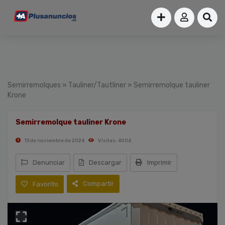
Semirremolques
»
Tauliner/Tautliner
» Semirremolque tauliner
Krone
Semirremolque tauliner Krone
13 de noviembre de 2024
Visitas: 4004
Denunciar
Descargar
Imprimir
Compartir
Favorito