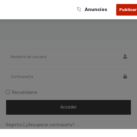
Anuncios
Publica
Recuérdame
Registro
|
¿Recuperar contraseña?