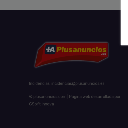
Incidencias:
incidencias@plusanuncios.es
© plusanuncios.com | Página web desarrollada por
GSoft Innova