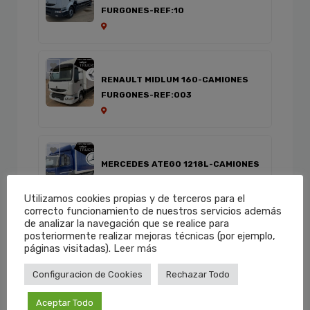
FURGONES-REF:10
RENAULT MIDLUM 160-CAMIONES
FURGONES-REF:003
MERCEDES ATEGO 1218L-CAMIONES
FURGONES-REF:06
Utilizamos cookies propias y de terceros para el
correcto funcionamiento de nuestros servicios además
de analizar la navegación que se realice para
posteriormente realizar mejoras técnicas (por ejemplo,
páginas visitadas).
Leer más
MERCEDES BENZ ATEGO 1018-
CAMIONES FURGONES-REF:30
Configuracion de Cookies
Rechazar Todo
Aceptar Todo