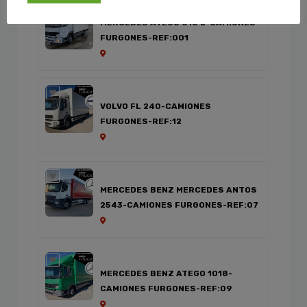
MERCEDES ATEGO 818 L-CAMIONES
FURGONES-REF:001
VOLVO FL 240-CAMIONES
FURGONES-REF:12
MERCEDES BENZ MERCEDES ANTOS
2543-CAMIONES FURGONES-REF:07
MERCEDES BENZ ATEGO 1018-
CAMIONES FURGONES-REF:09