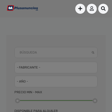
- FABRICANTE -
- AÑO -
PRECIO
MIN - MAX
DISPONIBLE PARA ALQUILER