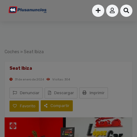
Coches
» Seat Ibiza
Seat Ibiza
31 de enero de 2024
Visitas: 304
Denunciar
Descargar
Imprimir
Compartir
Favorito